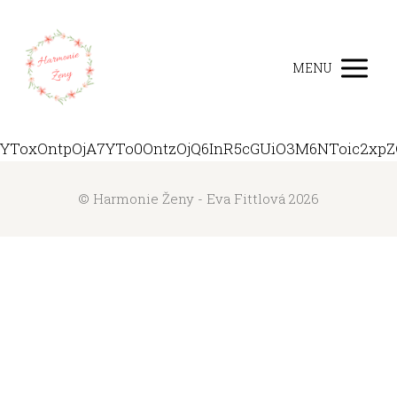
MENU
YToxOntpOjA7YTo0OntzOjQ6InR5cGUiO3M6NToic2xpZG
© Harmonie Ženy - Eva Fittlová 2026