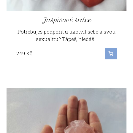
Jaspisové srdce
Potřebuješ podpořit a ukotvit sebe a svou
sexualitu? Tápeš, hledáš…
249
Kč