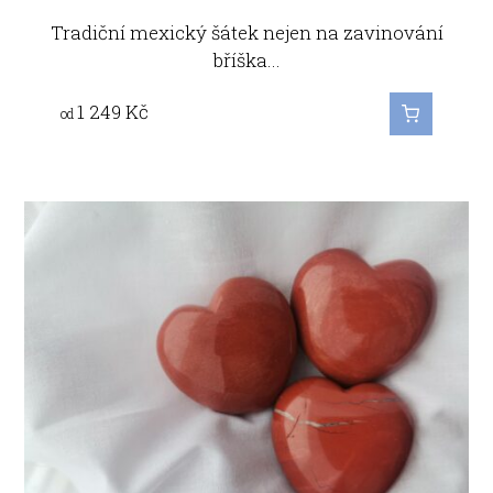
Tradiční mexický šátek nejen na zavinování
bříška...
1 249
Kč
od