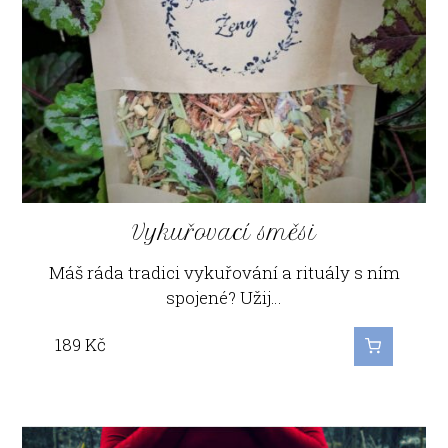
Vykuřovací směsi
Máš ráda tradici vykuřování a rituály s ním
spojené? Užij…
189
Kč