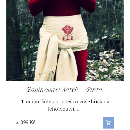
Zavinovací šátek - Pinta
Tradiční šátek pro péči o vaše bříško v
těhotenství, u…
399
Kč
od